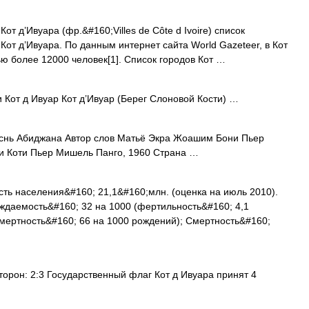
т д’Ивуара (фр.&#160;Villes de Côte d Ivoire) список
от д’Ивуара. По данным интернет сайта World Gazeteer, в Кот
ью более 12000 человек[1]. Список городов Кот …
Кот д Ивуар Кот д’Ивуар (Берег Слоновой Кости) …
еснь Абиджана Автор слов Матьё Экра Жоашим Бони Пьер
и Коти Пьер Мишель Панго, 1960 Страна …
ь населения&#160; 21,1&#160;млн. (оценка на июль 2010).
ждаемость&#160; 32 на 1000 (фертильность&#160; 4,1
мертность&#160; 66 на 1000 рождений); Смертность&#160;
рон: 2:3 Государственный флаг Кот д Ивуара принят 4