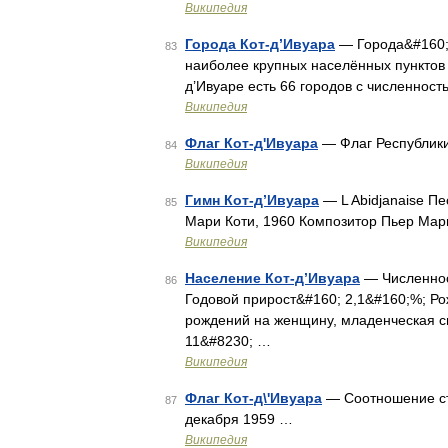
Википедия
Города Кот-д’Ивуара
— Города&#160;Ко
83
наиболее крупных населённых пунктов К
д’Ивуаре есть 66 городов с численност
Википедия
Флаг Кот-д'Ивуара
— Флаг Республики 
84
Википедия
Гимн Кот-д’Ивуара
— L Abidjanaise П
85
Мари Коти, 1960 Композитор Пьер Мар
Википедия
Население Кот-д’Ивуара
— Численност
86
Годовой прирост&#160; 2,1&#160;%; Ро
рождений на женщину, младенческая с
11&#8230; …
Википедия
Флаг Кот-д\'Ивуара
— Соотношение сто
87
декабря 1959 …
Википедия