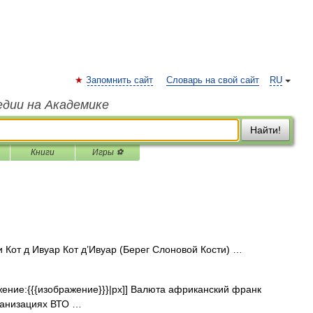
Запомнить сайт
Словарь на свой сайт
RU
едии на Академике
Найти!
Книги
Игры ⚽
 Кот д Ивуар Кот д’Ивуар (Берег Слоновой Кости) …
ение:{{{изображение}}}|px]] Валюта африканский франк
рганизациях ВТО …