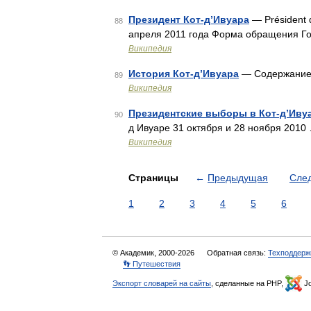
Президент Кот-д’Ивуара
— Président d
88
апреля 2011 года Форма обращения Г
Википедия
История Кот-д’Ивуара
— Содержание 
89
Википедия
Президентские выборы в Кот-д’Ивуа
90
д Ивуаре 31 октября и 28 ноября 2010
Википедия
Страницы
←
Предыдущая
Сле
1
2
3
4
5
6
© Академик, 2000-2026
Обратная связь:
Техподдерж
👣 Путешествия
Экспорт словарей на сайты
, сделанные на PHP,
Jo