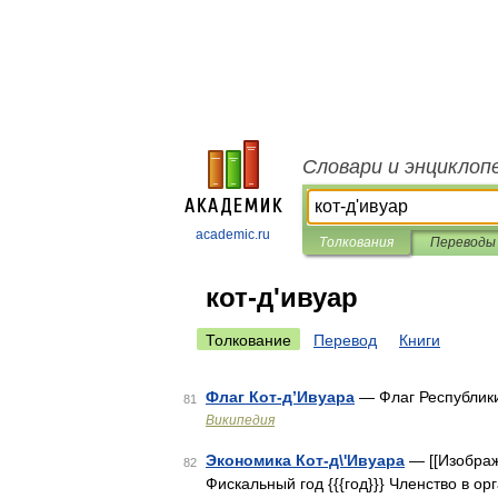
Словари и энциклоп
academic.ru
Толкования
Переводы
кот-д'ивуар
Толкование
Перевод
Книги
Флаг Кот-д’Ивуара
— Флаг Республики
81
Википедия
Экономика Кот-д\'Ивуара
— [[Изображ
82
Фискальный год {{{год}}} Членство в о