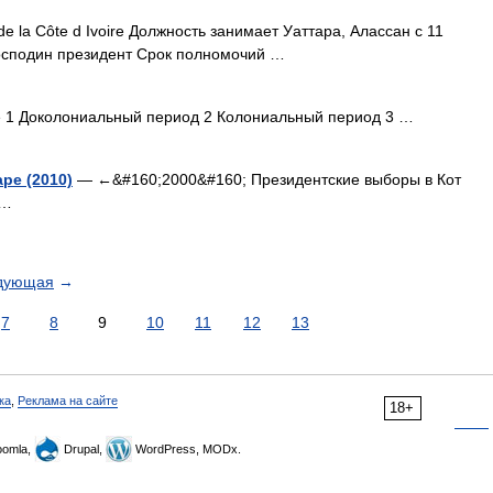
e la Côte d Ivoire Должность занимает Уаттара, Алассан с 11
осподин президент Срок полномочий …
1 Доколониальный период 2 Колониальный период 3 …
ре (2010)
— ←&#160;2000&#160; Президентские выборы в Кот
 …
дующая
→
7
8
9
10
11
12
13
ка
,
Реклама на сайте
18+
omla,
Drupal,
WordPress, MODx.